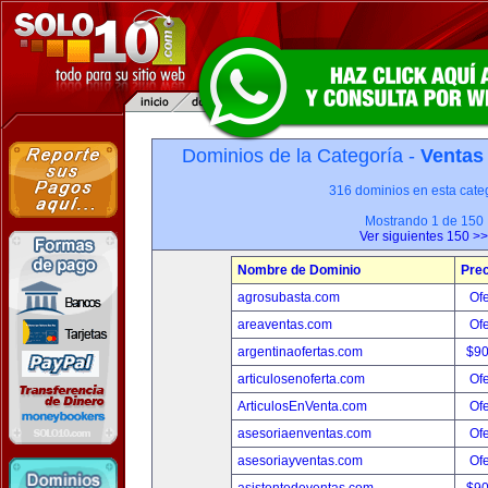
Dominios de la Categoría -
Ventas
316 dominios en esta categ
Mostrando 1 de 150
Ver siguientes 150 >>
Nombre de Dominio
Prec
agrosubasta.com
Ofe
areaventas.com
Ofe
argentinaofertas.com
$9
articulosenoferta.com
Ofe
ArticulosEnVenta.com
Ofe
asesoriaenventas.com
Ofe
asesoriayventas.com
Ofe