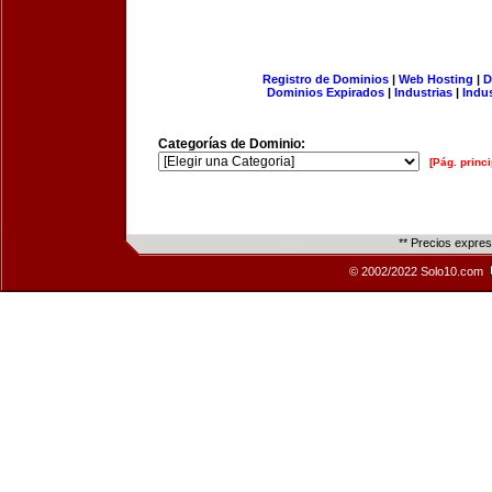
Registro de Dominios
|
Web Hosting
|
D
Dominios Expirados
|
Industrias
|
Indu
Categorías de Dominio:
[Pág. princi
** Precios expre
© 2002/2022 Solo10.com