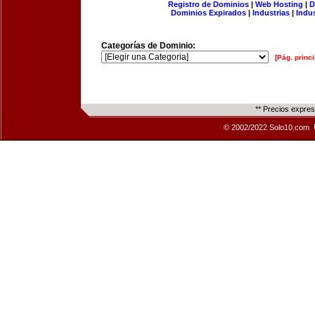
Registro de Dominios
|
Web Hosting
|
D
Dominios Expirados
|
Industrias
|
Indu
Categorías de Dominio:
[Pág. princi
** Precios expre
© 2002/2022 Solo10.com