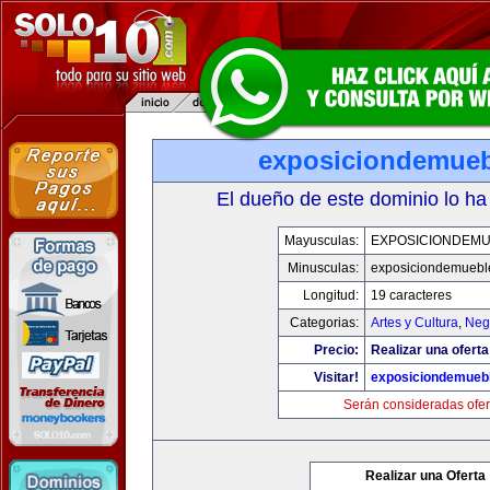
exposiciondemue
El dueño de este dominio lo ha
Mayusculas:
EXPOSICIONDEM
Minusculas:
exposiciondemuebl
Longitud:
19 caracteres
Categorias:
Artes y Cultura
,
Neg
Precio:
Realizar una oferta
Visitar!
exposiciondemueb
Serán consideradas ofer
Realizar una Oferta