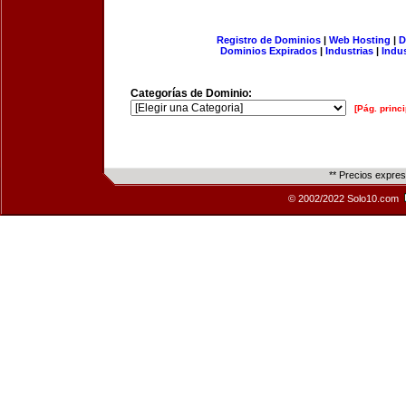
Registro de Dominios
|
Web Hosting
|
D
Dominios Expirados
|
Industrias
|
Indu
Categorías de Dominio:
[Pág. princi
** Precios expre
© 2002/2022 Solo10.com