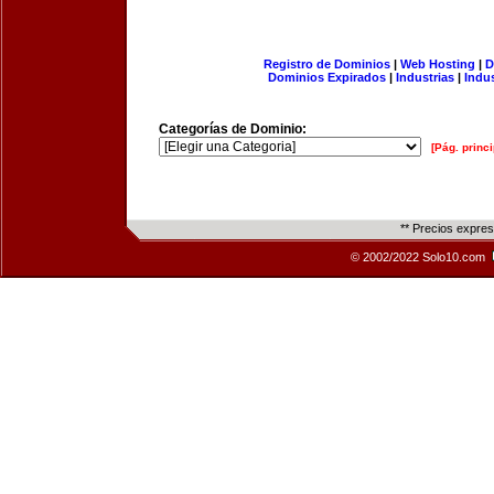
Registro de Dominios
|
Web Hosting
|
D
Dominios Expirados
|
Industrias
|
Indu
Categorías de Dominio:
[Pág. princi
** Precios expre
© 2002/2022 Solo10.com