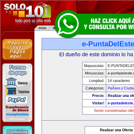
e-PuntaDelEst
El dueño de este dominio lo ha
Mayusculas:
E-PUNTADELE
Minusculas:
e-puntadeleste
Longitud:
14 caracteres
Categorias:
PaÃ­ses y Ciud
Precio:
Realizar una of
Visitar!
e-puntadeleste
Serán consideradas ofer
Realizar una Oferta