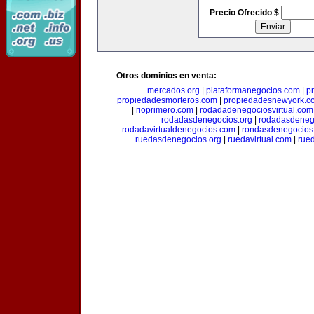
Precio Ofrecido $
Otros dominios en venta:
mercados.org
|
plataformanegocios.com
|
p
propiedadesmorteros.com
|
propiedadesnewyork.c
|
rioprimero.com
|
rodadadenegociosvirtual.com
rodadasdenegocios.org
|
rodadasdenego
rodadavirtualdenegocios.com
|
rondasdenegocios
ruedasdenegocios.org
|
ruedavirtual.com
|
rue