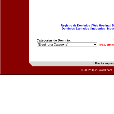
Registro de Dominios
|
Web Hosting
|
D
Dominios Expirados
|
Industrias
|
Indu
Categorías de Dominio:
[Pág. princi
** Precios expre
© 2002/2022 Solo10.com