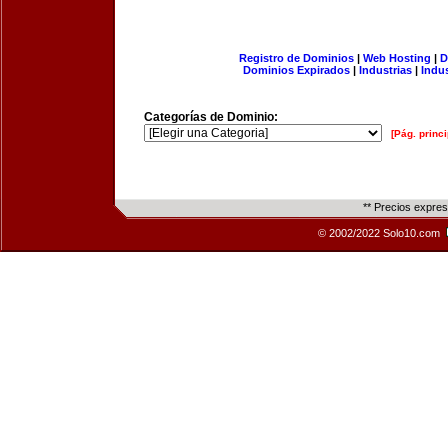
Registro de Dominios
|
Web Hosting
|
D
Dominios Expirados
|
Industrias
|
Indu
Categorías de Dominio:
[Pág. princi
** Precios expre
© 2002/2022 Solo10.com