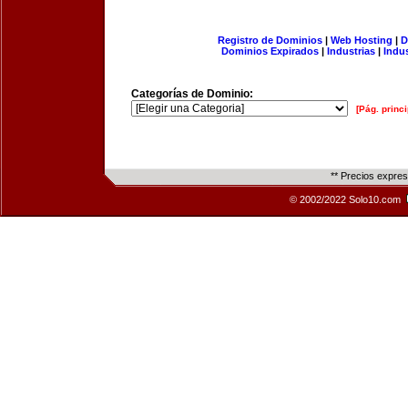
Registro de Dominios
|
Web Hosting
|
D
Dominios Expirados
|
Industrias
|
Indu
Categorías de Dominio:
[Pág. princi
** Precios expre
© 2002/2022 Solo10.com