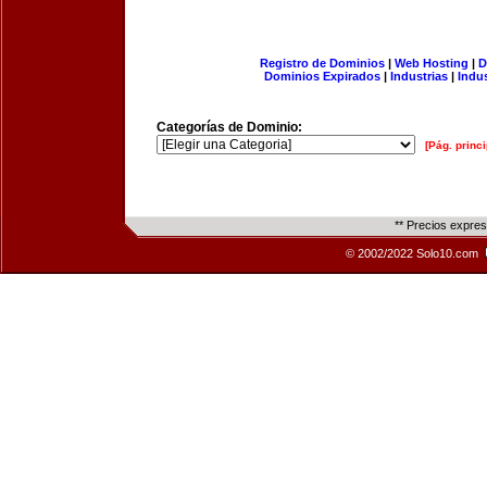
Registro de Dominios
|
Web Hosting
|
D
Dominios Expirados
|
Industrias
|
Indu
Categorías de Dominio:
[Pág. princi
** Precios expre
© 2002/2022 Solo10.com