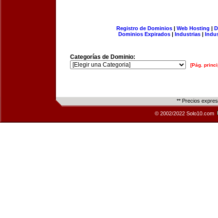
Registro de Dominios
|
Web Hosting
|
D
Dominios Expirados
|
Industrias
|
Indu
Categorías de Dominio:
[Pág. princi
** Precios expre
© 2002/2022 Solo10.com