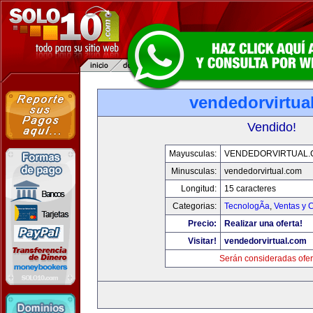
vendedorvirtua
Vendido!
Mayusculas:
VENDEDORVIRTUAL
Minusculas:
vendedorvirtual.com
Longitud:
15 caracteres
Categorias:
TecnologÃ­a
,
Ventas y 
Precio:
Realizar una oferta!
Visitar!
vendedorvirtual.com
Serán consideradas ofer