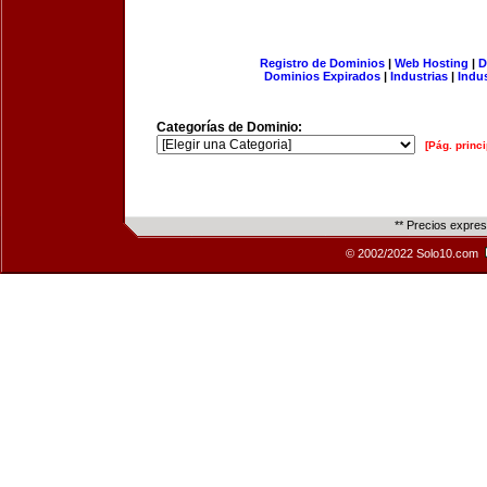
Registro de Dominios
|
Web Hosting
|
D
Dominios Expirados
|
Industrias
|
Indu
Categorías de Dominio:
[Pág. princi
** Precios expre
© 2002/2022 Solo10.com