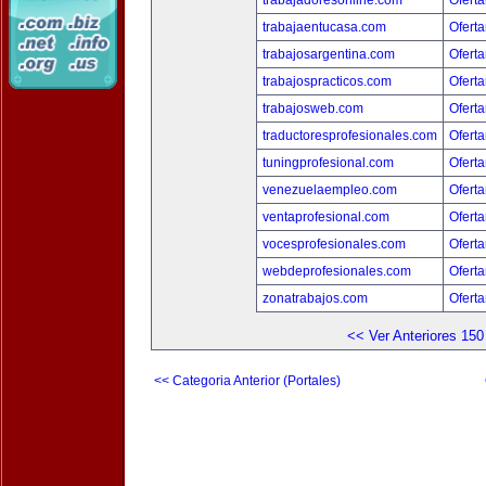
trabajadoresonline.com
Oferta
trabajaentucasa.com
Oferta
trabajosargentina.com
Oferta
trabajospracticos.com
Oferta
trabajosweb.com
Oferta
traductoresprofesionales.com
Oferta
tuningprofesional.com
Oferta
venezuelaempleo.com
Oferta
ventaprofesional.com
Oferta
vocesprofesionales.com
Oferta
webdeprofesionales.com
Oferta
zonatrabajos.com
Oferta
<< Ver Anteriores 150
<< Categoria Anterior (Portales)