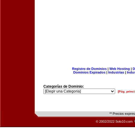
Registro de Dominios
|
Web Hosting
|
D
Dominios Expirados
|
Industrias
|
Indu
Categorías de Dominio:
[Pág. princi
** Precios expre
© 2002/2022 Solo10.com